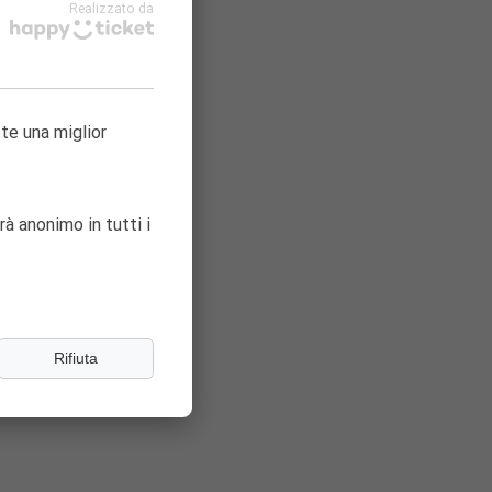
Realizzato da
ta!
tte una miglior
rà anonimo in tutti i
Rifiuta