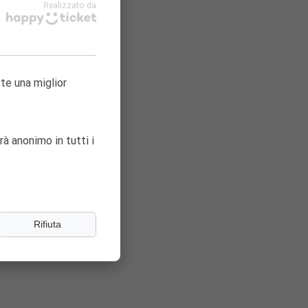
Realizzato da
ta!
tte una miglior
rà anonimo in tutti i
Rifiuta