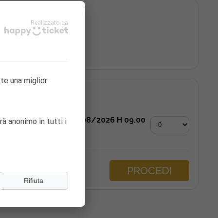
026
Realizzato da
tte una miglior
6 - 09:00
INGUA CHE TROVI 20/08/2026 H 09.00
rà anonimo in tutti i
PROCEDI
Rifiuta