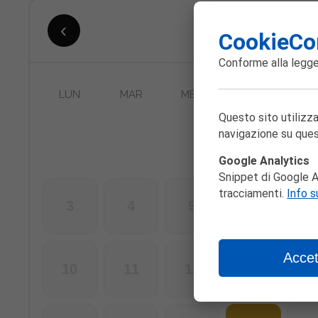
‹
Agosto 2026
CookieCo
Conforme alla
legge
LUN
MAR
MER
GIO
V
Questo sito utilizza
navigazione su ques
Google Analytics
Snippet di Google An
tracciamenti.
Info s
3
4
5
6
Accet
10
11
12
13
1