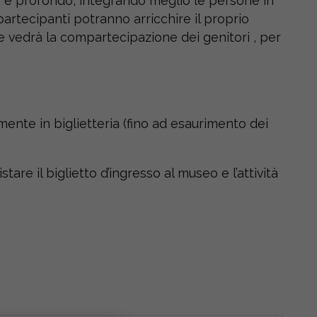
le e profondo, integrando meglio le persone in
artecipanti potranno arricchire il proprio
he vedrà la compartecipazione dei genitori , per
tamente in biglietteria (fino ad esaurimento dei
are il biglietto d’ingresso al museo e l’attività