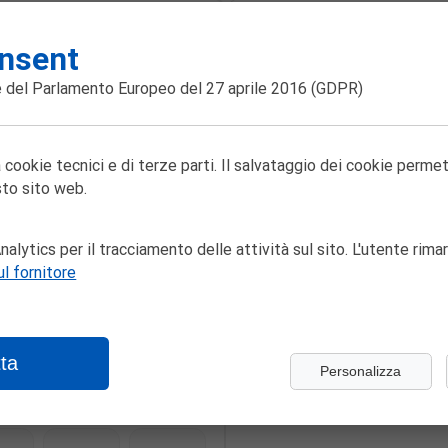
›
Orari del 20/08/2
nsent
 del Parlamento Europeo del 27 aprile 2016
(GDPR)
09:00
EN
SAB
DOM
 cookie tecnici e di terze parti. Il salvataggio dei cookie perme
to sito web.
Biglietti del 20/08/202
1
2
MUCE - PAESE CHE VAI L
alytics per il tracciamento delle attività sul sito. L'utente rimar
EUR 0,00
ul fornitore
7
8
9
Totale:
0,00
ta
Personalizza
4
15
16