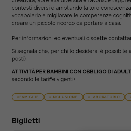
creatività, apre alla diversità e favorisce l'a
contesti diversi e ampliando la loro conoscenza 
vocabolario e migliorare le competenze cognitive
creare un piccolo ricordo da portare a casa.
Per informazioni ed eventuali disdette contatt
Si segnala che, per chi lo desidera, è possibile a
posti).
ATTIVITÀ PER BAMBINI CON OBBLIGO DI AD
secondo le tariffe vigenti)
FAMIGLIE
INCLUSIONE
LABORATORIO
Biglietti