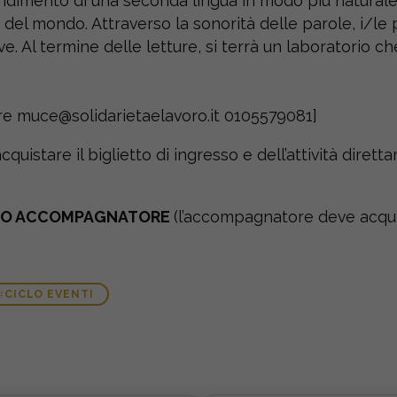
pprendimento di una seconda lingua in modo più natura
del mondo. Attraverso la sonorità delle parole, i/le p
. Al termine delle letture, si terrà un laboratorio c
are muce@solidarietaelavoro.it 0105579081]
cquistare il biglietto di ingresso e dell’attività diret
ULTO ACCOMPAGNATORE
(l’accompagnatore deve acquist
CICLO EVENTI